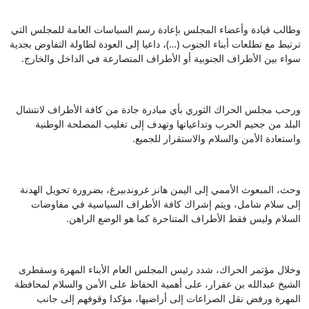
وطالب قيادة وأعضاء المجلس بإعادة رسم السياسات العامة للمجلس التي
ترتبط مع تطلعات أبناء الجنوب (…)، داعيا إلى العودة لطاولة التفاوض بجدية
سواء بين الأطراف الجنوبية أو الأطراف المتصارعة في الداخل والخارج.
ورحب مجلس الحراك الثوري بأي مبادرة جادة من كافة الأطراف لانتشال
البلد من جحيم الحرب وتداعياتها وتهدف إلى تغليب المصلحة الوطنية
واستعادة الأمن والسلام والاستقرار للجميع.
وحث، المبعوث الأممي إلى اليمن هانز غروندبيرغ، بضرورة تحويل الهدنة
إلى سلام شامل، ويتم إشراك كافة الأطراف السياسية في مفاوضات
السلام وليس فقط الأطراف المتناحرة كما هو الوضع الراهن.
وخلال مؤتمر الحراك، شدد رئيس المجلس العام الأبناء المهرة وسقطرى
الشيخ عبدالله بن عفرار، على أهمية الحفاظ على الأمن والسلام لمحافظة
المهرة ورفض نقل الصراعات إلى أراضيها، مؤكدا وقوفهم إلى جانب