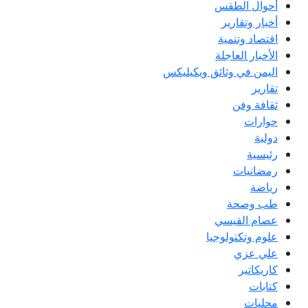
أحوال الطقس
أخبار وتقارير
اقتصاد وتنمية
الأخبار العاجلة
اليمن في وثائق ويكيليكس
تقارير
ثقافة وفن
حوارات
دولية
رئيسية
رمضانيات
رياضة
طب وصحة
عصام القيسي
علوم وتكنولوجيا
علي عزي
كاريكاتير
كتابات
محليات