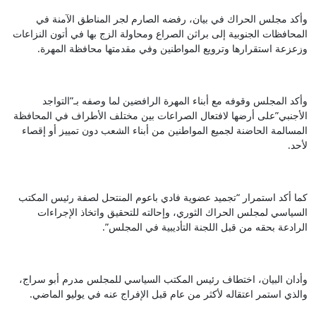
وأكد مجلس الحراك في بيان، رفضه الصارم لجر المناطق الآمنة في
المحافظات الجنوبية إلى براثن الصراع ومحاولة الزج بها في أتون النزاعات
وزعزعة استقرارها وترويع المواطنين وفي مقدمتها محافظة المهرة.
وأكد المجلس وقوفه مع أبناء المهرة الرافضين لما وصفه بـ”التواجد
الأجنبي”على أرضها لافتعال الصراعات بين مختلف الأطراف في المحافظة
المسالمة الحاضنة لجميع المواطنين من أبناء الشعب دون تمييز أو إقصاء
لأحد.
كما أكد استمرار “تجميد عضوية فادي باعوم المنتحل لصفة رئيس المكتب
السياسي لمجلس الحراك الثوري، وإحالته للتحقيق واتخاذ الإجراءات
الرادعة بحقه من قبل اللجنة التأديبية في المجلس”.
وأدان البيان، اختطاف رئيس المكتب السياسي للمجلس مدرم أبو سراج،
والذي استمر اعتقاله لأكثر من عام قبل الإفراج عنه في يوليو الماضي.