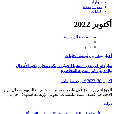
حوارات
طب وصحة
كتابات
أكتوبر 2022
الصفحة الرئيسية
س
شهر
أخبار وتقارير
رئيسية
محليات
نهار دامٍ في تعز.. مليشيا الحوثي ترتكب مجازر بحق الأطفال
والمدنيين في المدينة المحاصرة
أكتوبر 30, 2022
لا توجد تعليقات
الجوزاء نيوز – تعز قُتل وأصيب ثمانية أشخاص، غالبيتهم أطفال، يوم
الأحد، في قصف شنته مليشيات الحوثي الإرهابية استهدف حي…
دولية
بوتين: الأوضاع في العالم تتجه نحو “السيناريو الأسوأ”