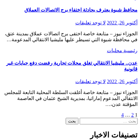
محافظ شبوة يعترف بحادثة اختفاء برج الاتصالات العملاق
أكتوبر 26, 2022
لا توجد تعليقات
الجوزاء نيوز – متابعة خاصة اختفى برج اتصالات عملاق بمدينة عتق،
في محافظة شبوة التي تسيطر عليها مليشيا الانتقالي المدعومة…
رئيسية
محليات
عدن.. مليشيا الانتقالي تغلق محلات تجارية رفضت دفع جبايات غير
قانونية
أكتوبر 26, 2022
لا توجد تعليقات
الجوزاء نيوز – متابعة خاصة أغلقت السلطة المحلية التابعة للمجلس
الانتقالي المدعوم إماراتيا، بمديرية الشيخ عثمان في العاصمة
المؤقتة عدن،…
Posts
4
…
2
1
البحث
pagination
عن:
تصنيفات الاخبار