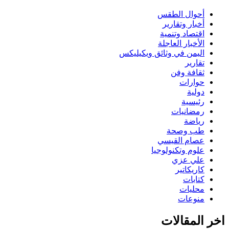
أحوال الطقس
أخبار وتقارير
اقتصاد وتنمية
الأخبار العاجلة
اليمن في وثائق ويكيليكس
تقارير
ثقافة وفن
حوارات
دولية
رئيسية
رمضانيات
رياضة
طب وصحة
عصام القيسي
علوم وتكنولوجيا
علي عزي
كاريكاتير
كتابات
محليات
منوعات
اخر المقالات