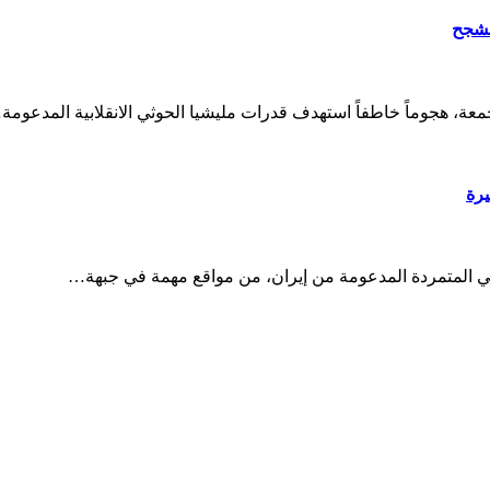
لمشجح
معة، هجوماً خاطفاً استهدف قدرات مليشيا الحوثي الانقلابية المدعوم
يرة
حوثي المتمردة المدعومة من إيران، من مواقع مهمة في جبهة…