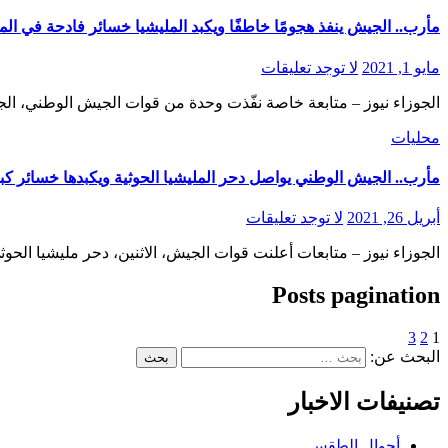
مأرب.. الجيش ينفذ هجومًا خاطفًا ويكبد المليشيا خسائر فادحة في ا
مايو 1, 2021
لا توجد تعليقات
الجوزاء نيوز – متابعة خاصة نفّذت وحدة من قوات الجيش الوطني، الج
محليات
مأرب.. الجيش الوطني يواصل دحر المليشيا الحوثية ويكبدها خسائر كب
أبريل 26, 2021
لا توجد تعليقات
الجوزاء نيوز – متابعات أعلنت قوات الجيش، الاثنين، دحر مليشيا ال
Posts pagination
3
2
1
البحث عن:
تصنيفات الاخبار
أحوال الطقس