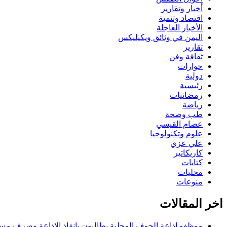
أخبار وتقارير
اقتصاد وتنمية
الأخبار العاجلة
اليمن في وثائق ويكيليكس
تقارير
ثقافة وفن
حوارات
دولية
رئيسية
رمضانيات
رياضة
طب وصحة
عصام القيسي
علوم وتكنولوجيا
علي عزي
كاريكاتير
كتابات
محليات
منوعات
اخر المقالات
موظفو إذاعة الجوف المحلية يطالبون بإنقاذ الإذاعة وصرف مستح