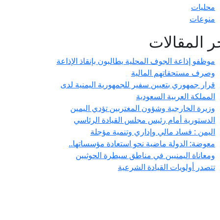
محليات
منوعات
ر المقالات
موظفو إذاعة الجوف المحلية يطالبون بإنقاذ الإذاعة
وصرف مستحقاتهم المالية
قرار جمهوري بتعيين سفير للجمهورية اليمنية لدى
المملكة العربية السعودية
وزيرة الخارجية وشؤون المغتربين تؤدي اليمين
الدستورية أمام رئيس مجلس القيادة الرئاسي
اليمن : فساد مالي وإداري وتنمية مؤجلة
معوضة: الدولة ماضية نحو استعادة مؤسساتها..
ومعاناة اليمنيين في مناطق سيطرة الحوثيين
تتصدر أولويات القيادة الشرعية