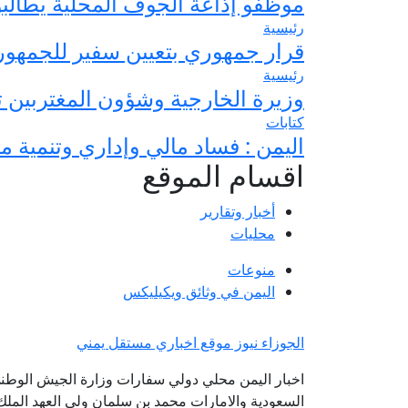
موظفو إذاعة الجوف المحلية يطالبو
رئيسية
قرار جمهوري بتعيين سفير للجمهورية
رئيسية
وزيرة الخارجية وشؤون المغتربين ت
كتابات
اليمن : فساد مالي وإداري وتنمية م
اقسام الموقع
أخبار وتقارير
محليات
منوعات
اليمن في وثائق ويكيليكس
الجوزاء نيوز موقع اخباري مستقل يمني
اخبار اليمن محلي دولي سفارات وزارة الجيش الوطني
السعودية والامارات محمد بن سلمان ولي العهد الملك