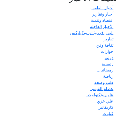
أحوال الطقس
أخبار وتقارير
اقتصاد وتنمية
الأخبار العاجلة
اليمن في وثائق ويكيليكس
تقارير
ثقافة وفن
حوارات
دولية
رئيسية
رمضانيات
رياضة
طب وصحة
عصام القيسي
علوم وتكنولوجيا
علي عزي
كاريكاتير
كتابات