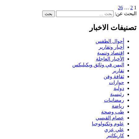
26
…
2
1
البحث عن:
تصنيفات الاخبار
أحوال الطقس
أخبار وتقارير
اقتصاد وتنمية
الأخبار العاجلة
اليمن في وثائق ويكيليكس
تقارير
ثقافة وفن
حوارات
دولية
رئيسية
رمضانيات
رياضة
طب وصحة
عصام القيسي
علوم وتكنولوجيا
علي عزي
كاريكاتير