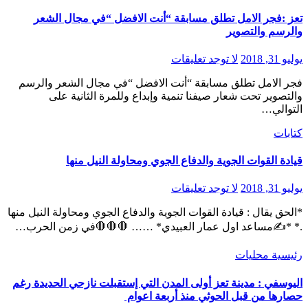
تعز :فجر الامل تطلق مسابقة “أنت الافضل “في مجال الشعر
والرسم والتصوير
يوليو 31, 2018
لا توجد تعليقات
فجر الامل تطلق مسابقة “أنت الافضل “في مجال الشعر والرسم
والتصوير تحت شعار صيفنا تنمية وإبداع وللمرة الثانية على
التوالي…
كتابات
قيادة القوات الجوية والدفاع الجوي ومحاولة النيل منها
يوليو 31, 2018
لا توجد تعليقات
*الحق يقال : قيادة القوات الجوية والدفاع الجوي ومحاولة النيل منها
.* *✍مساعد اول عمار العبيدي* …… 🛑🛑🛑في زمن الحرب…
رئيسية
محليات
اليوسفي : مدينة تعز أولى المدن التي إستقبلت نازحي الحديدة رغم
حصارها من قبل الحوثي منذ أربعة اعوام