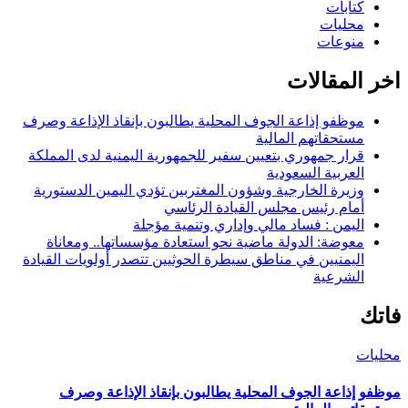
كتابات
محليات
منوعات
اخر المقالات
موظفو إذاعة الجوف المحلية يطالبون بإنقاذ الإذاعة وصرف
مستحقاتهم المالية
قرار جمهوري بتعيين سفير للجمهورية اليمنية لدى المملكة
العربية السعودية
وزيرة الخارجية وشؤون المغتربين تؤدي اليمين الدستورية
أمام رئيس مجلس القيادة الرئاسي
اليمن : فساد مالي وإداري وتنمية مؤجلة
معوضة: الدولة ماضية نحو استعادة مؤسساتها.. ومعاناة
اليمنيين في مناطق سيطرة الحوثيين تتصدر أولويات القيادة
الشرعية
فاتك
محليات
موظفو إذاعة الجوف المحلية يطالبون بإنقاذ الإذاعة وصرف