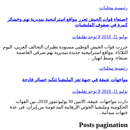
رئيسية
محليات
#صنعاء قوات الجيش تحرر مواقع استراتيجية بمديرية نهم وخسائر
كبيرة في صفوف المليشيات
يوليو 31, 2018
لا توجد تعليقات
حررت قوات الجيش الوطني مسنودة بطيران التحالف العربي، اليوم
الثلاثاء، مواقع استراتيجية جديدة بمديرية نهم شرقي العاصمة
صنعاء، وسط انهيار…
رئيسية
محليات
مواجهات عنيفة في جبهة تعز المليشيا تتكبد خسائر فادحة
يوليو 31, 2018
لا توجد تعليقات
دارت مواجهات عنيفة، الاثنين 30 يوليو/تموز 2018، بين القوات
الحكومية ومليشيا الحوثي الإرهابية المدعومة من إيران، في عدة
جبهات ميدانية…
Posts pagination