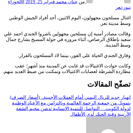
من
حنان محمد
فبراير 25, 2019
#الجوزاء
نيوز-تعز
اغتال مسلحون مجهولون، اليوم الاثنين، أحد أفراد الجيش الوطني
وسط مدينة تعز.
وقالت مصادر أمنية إن مسلحين مجهولين باشروا الجندي احمد علي
سعيد بإطلاق الرصاص، أثناء مروره في جولة المسبح بشارع جمال
وسط المدينة.
وفارق الجندي الحياة على الفور، بينما لاذ المسلحون بالفرار.
وكانت حوادث الاغتيالات قد غابت عن المدينة منذ أشهر؛ عقب
مطاردة الشرطة لعصابات الاغتيالات وتمكنت من ضبط العديد منهم.
تصفّح المقالات
انهيار جديد للريال اليمني أمام العملات الأجنبية.. (أسعار الصرف)
بتمويل من جمعية الرحمة العالمية وبالتزامن مع الأعياد الوطنية
لدولة الكويت… التواصل للتنمية الإنسانية تدشن مخيم الشفة
الأرنبية وقبة الحنك لدى الأطفال