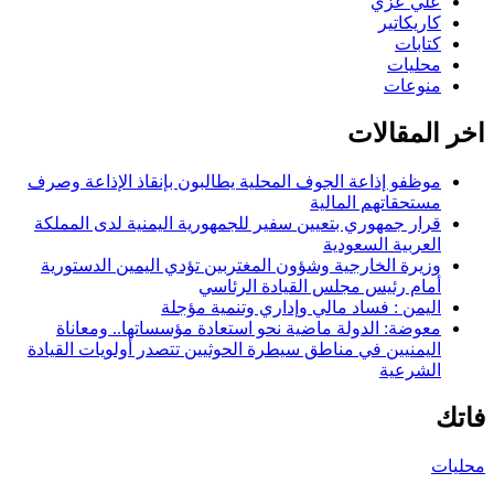
علي عزي
كاريكاتير
كتابات
محليات
منوعات
اخر المقالات
موظفو إذاعة الجوف المحلية يطالبون بإنقاذ الإذاعة وصرف
مستحقاتهم المالية
قرار جمهوري بتعيين سفير للجمهورية اليمنية لدى المملكة
العربية السعودية
وزيرة الخارجية وشؤون المغتربين تؤدي اليمين الدستورية
أمام رئيس مجلس القيادة الرئاسي
اليمن : فساد مالي وإداري وتنمية مؤجلة
معوضة: الدولة ماضية نحو استعادة مؤسساتها.. ومعاناة
اليمنيين في مناطق سيطرة الحوثيين تتصدر أولويات القيادة
الشرعية
فاتك
محليات