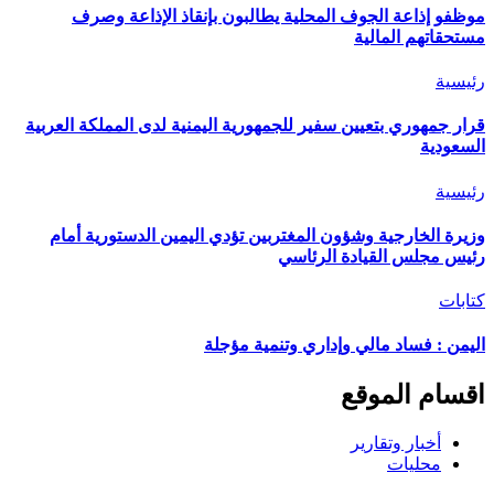
موظفو إذاعة الجوف المحلية يطالبون بإنقاذ الإذاعة وصرف
مستحقاتهم المالية
رئيسية
قرار جمهوري بتعيين سفير للجمهورية اليمنية لدى المملكة العربية
السعودية
رئيسية
وزيرة الخارجية وشؤون المغتربين تؤدي اليمين الدستورية أمام
رئيس مجلس القيادة الرئاسي
كتابات
اليمن : فساد مالي وإداري وتنمية مؤجلة
اقسام الموقع
أخبار وتقارير
محليات