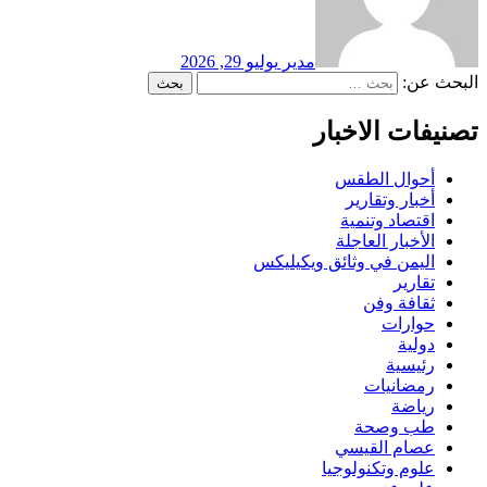
مدير
يوليو 29, 2026
البحث عن:
تصنيفات الاخبار
أحوال الطقس
أخبار وتقارير
اقتصاد وتنمية
الأخبار العاجلة
اليمن في وثائق ويكيليكس
تقارير
ثقافة وفن
حوارات
دولية
رئيسية
رمضانيات
رياضة
طب وصحة
عصام القيسي
علوم وتكنولوجيا