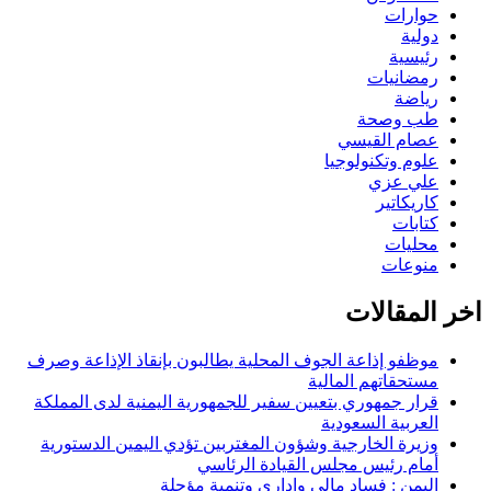
حوارات
دولية
رئيسية
رمضانيات
رياضة
طب وصحة
عصام القيسي
علوم وتكنولوجيا
علي عزي
كاريكاتير
كتابات
محليات
منوعات
اخر المقالات
موظفو إذاعة الجوف المحلية يطالبون بإنقاذ الإذاعة وصرف
مستحقاتهم المالية
قرار جمهوري بتعيين سفير للجمهورية اليمنية لدى المملكة
العربية السعودية
وزيرة الخارجية وشؤون المغتربين تؤدي اليمين الدستورية
أمام رئيس مجلس القيادة الرئاسي
اليمن : فساد مالي وإداري وتنمية مؤجلة