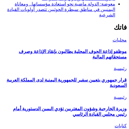
معوضة: الدولة ماضية نحو استعادة مؤسساتها.. ومعاناة
اليمنيين في مناطق سيطرة الحوثيين تتصدر أولويات القيادة
الشرعية
فاتك
محليات
موظفو إذاعة الجوف المحلية يطالبون بإنقاذ الإذاعة وصرف
مستحقاتهم المالية
رئيسية
قرار جمهوري بتعيين سفير للجمهورية اليمنية لدى المملكة العربية
السعودية
رئيسية
وزيرة الخارجية وشؤون المغتربين تؤدي اليمين الدستورية أمام
رئيس مجلس القيادة الرئاسي
كتابات