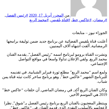
من
المحرر
أبريل 17, 2020
#رئيس الفصل
,
#رمضان
,
#عاكس خط
,
#قناة بلقيس
,
#محمد الربع
الجوزاء نيوز – متابعات
أعلنت قناة بلقيس الفضائية عن برنامج جديد ضمن توليفة برامجها
الرمضانية, ألفت انتبهاه آلاف اليمنيين.
ونشرت القناة برومو لبرنامج اسمه “رئيس الفصل”, يقدمه الفنان
محمد الربع, ولقي الإعلان تداولا واسعا في مواقع التواصل
الإجتماعي.
ولمع اسم “محمد الربع” مطلع ثورة فبراير الشبابية, في تقديمه
للبرنامج الشهير “عاكس خط”, وهو برنامج ساخر كانت تبثه قناة يمن
شباب.
وكان الفنان الربع أكد, في رمضان الماضي, أن حلقات “عاكس خط”
2019 هي الموسم الأخير.
وينتظر المعجبون بالفنان الربع برنامج رئيس الفصل بـ”شوق”, نظرا
لإعجابهم بالأسلوب النقدي الذي قدمه الفنان في “عاكس خط”.