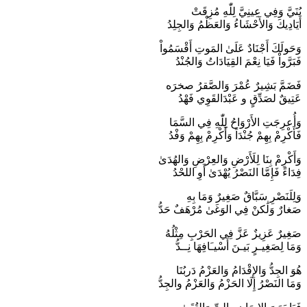
بُنَيَّ وَفِي عِينِيَّ لِلّٰهِ مُزِقَتْ
أَيَادِيكَ وَالأَحْشَاءُ وَالعَظْمُ وَالجِلِدُ
وَحَولَكَ أَجْنَادٌ عَلَىٰ المَوتِ أَقْسَمُواْ
فَبَرَّواْ فَيَا نِعْمَ القِيَادَاتُ وَالجُنْدُ
فَضَمَّ بَشِيرٌ عُمْرَ وَالصَّقرُ صخرَه
عَتِيقٌ لصَدِّقٍ و عَبْدَالقَوِي فَهْدُ
وَأُعرِجَتِ الأَرْوَاحُ لِلّٰهِ فِي السَّمَا
فَأَكْرِمْ بِهِمْ جُنْدَاً وَأَكْرِمْ بِهِمْ وَفْدُ
وَأَكْرِمْ بِنَا لِلَأَرْضِ وَالعِرْضِ وَالهُدَىٰ
فِدَاءً فَإِمَّا النَصْرُ يُهْدَىٰ أَوِ اللحْدُ
وَلِلَنَصْرِ سَبَّاقٌ صَغِيرٌ وَمَا بِهِ
صَغارٌ وَلَٰكنْ فِي الوَغَىٰ مُرْهَفٌ حَدُّ
صَغِيرٌ عَزِيزٌ عَزَّ فِي الحَرْبِ مِثْلُهُ
وَمَا لِصَغِيـرٍ بَيـنَ أَسْيـَافِهَا نِــدُّ
هُوَ الجِدُّ وَالإِقْدَامُ وَالعَزْمُ دَربُنَا
وَمَا النَصْرُ إِلَا الحَزْمُ وَالعَزْمُ والجِدُّ