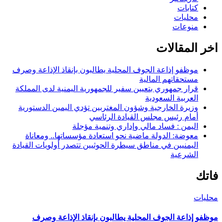
كتابات
محليات
منوعات
اخر المقالات
موظفو إذاعة الجوف المحلية يطالبون بإنقاذ الإذاعة وصرف
مستحقاتهم المالية
قرار جمهوري بتعيين سفير للجمهورية اليمنية لدى المملكة
العربية السعودية
وزيرة الخارجية وشؤون المغتربين تؤدي اليمين الدستورية
أمام رئيس مجلس القيادة الرئاسي
اليمن : فساد مالي وإداري وتنمية مؤجلة
معوضة: الدولة ماضية نحو استعادة مؤسساتها.. ومعاناة
اليمنيين في مناطق سيطرة الحوثيين تتصدر أولويات القيادة
الشرعية
فاتك
محليات
موظفو إذاعة الجوف المحلية يطالبون بإنقاذ الإذاعة وصرف