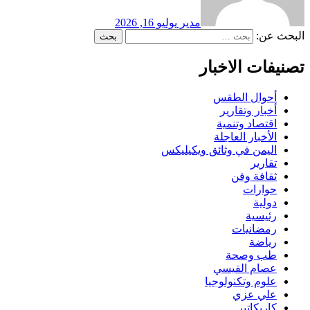
مدير
يوليو 16, 2026
البحث عن:
تصنيفات الاخبار
أحوال الطقس
أخبار وتقارير
اقتصاد وتنمية
الأخبار العاجلة
اليمن في وثائق ويكيليكس
تقارير
ثقافة وفن
حوارات
دولية
رئيسية
رمضانيات
رياضة
طب وصحة
عصام القيسي
علوم وتكنولوجيا
علي عزي
كاريكاتير