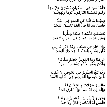
فَلَمْ نَنْسَ فِي الطُغْيَانِ كِسْرَىٰ وَقَيْصَرَاً
وَلَـمْ تَـنْسَـنَا اليَرْمُوكُ يَومَاً وَنَهْوَنـْـدُ
وَمَهْمَا تَثَاقَلْنَا عَنِ المَجِدِ فِي العُلَا
فَلِيسَ سِوَانَا فِي العُلَا يَعْشَقُ المَجْدُ
تَعَشْقّتِ الأمْجَادُ صَنْعَا وَمَأْرِبَاً
وَعَن مَجْدِهَا عِينَاهُ في العُرْبِ لَا تَعْدُ
وَإِنْ جَارَ فِي صَنْعَاءَ وَغْدُ ٱبْنِ فَارِسٍ
فَلَنْ يَسْبِ يَاصَنْعَاءُ أَمْجَادَكِ الوَغْدُ
عَزَمْنَا وَمَا الحُوثِيُّ خَصْمٌ مُكَافِئٌ
وَلَٰكنْ بِفَقْدِ الأُسْدِ يَسْتَأْسِدُ القِرْدُ
وَقَد يَلِغُ الخِنْزِيرُ فِي الحَوضِ إِنْ غَفَتْ
عَلَىٰ حَوضِهَا المَورُودِ فِي الغَابَةِ الأُسْدُ
فِلِلَشرِّ صَوْلَاتٌ وِلِلَحَقِّ دَولَةٌ
وَلِلَمَالِكِ العُـقْبَىٰ وَلِلَسَّارِقِ الحَدُّ
وَمَنْ وَآلَ إِيْرَانَ الخُمَينِيِّ شِرْعَـةً
فَلَيسَ لَهُ المُخْتَارُ خَالٌ وَلَا جَـدُّ