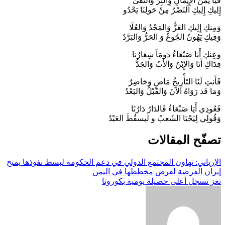
فَيَا يَمَنَ الإِيِمَانِ وِالبِرِّ وَالتُقَىٰ
إِلِيكِ إِلِيكِ النَصْرُ مِنْ حَولِنَا يَحْدُو
وَمِنكِ إِلِيكِ العَزُّ وَالمَجْدُ وَالعُلَا
وَفِيكِ يَهُونُ الجُوعُ وَ الحَرُّ وَالبَرَّدُ
وَعِنكِ أَيَا صَنْعَاءُ دَومَاً شِعَارُنا
فِدَاكِ أَنَا وَالإِبْنُ وَالأَبُ وَالجَدُّ
فَأَنتِ لَنَا التَأْرِيخُ مَاضٍ وَحَاضِرٌ
وَمَا قَد رَوَاهُ الآنَ وَالقَبْلُ وَالبَعْدُ
فَعُودِي أَيَا صَنْعَاءُ فَالدَارُ دَارُنَا
وَقُولِي لِيَحْيَا الشَعبُ و ليسقُطَ العَبْدُ
تصفّح المقالات
الإرياني: تهاون المجتمع الدولي في دعم الحكومة لبسط نفوذها يمنح
إيران الفرصة لفرض مخططها في اليمن
تعز تسجل أعلى حصيلة يومية بكورونا