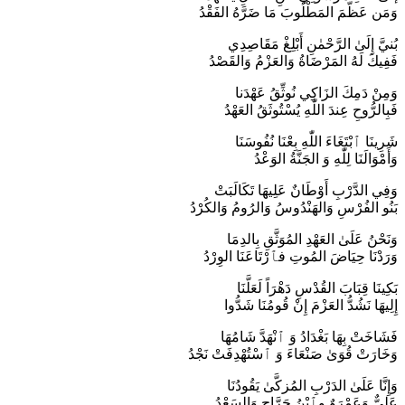
وَمَن عَظّمَ المَطْلُوبَ مَا ضَرَّهُ الفَقْدُ
بُنيَّ إِلَىٰ الرَّحْمٰنِ أَبْلِغْ مَقَاصِدِي
فَفِيكَ لَهُ المَرْضَاةُ وَالعَزْمُ وَالقَصْدُ
وَمِنْ دَمِكَ الزَاكِي نُوثِّقُ عَهْدَنا
فَبِالرُّوحِ عِندَ اللّٰهِ يُسْتُوثَقُ العَهْدُ
شَرِينَا ٱبْتَغَاءَ اللّٰهِ بِعْنَا نُفُوسَنَا
وَأَمْوَالَنَا لِلّٰهِ وَ الجَنَّةُ الوَعْدُ
وَفِي الدَّرْبِ أَوْطَانٌ عَلِيهَا تَكَالَبَتْ
بَنُو الفُرْسِ وَالهَنْدُوسُ وَالرُومُ وَالكُرْدُ
وَنَحْنُ عَلَىٰ العَهْدِ المُوَثَّقِ بِالدِمَا
وَرَدْنَا حِيَاضَ المُوتِ فٱرْتَاعَنَا الوِرْدُ
بَكِينَا قِبَابَ القُدْسِ دَهْرَاً لَعَلَّنَا
إِلِيهَا نَشُدُّ العَزْمَ إِنْ قُومُنَا شَدُّوا
فَشَاخَتْ بِهَا بَغْدَادُ وَ ٱنْهَدَّ شَامُهَا
وَخَارَتْ قُوَىٰ صَنْعَاءَ وَ ٱسْتُهْدِفَتْ نَجْدُ
وَإِنَّا عَلَىٰ الدَرْبِ المُزكَّىٰ يَقُودُنَا
عَلِيٌّ وَعَمْرَوٌ وٱبْنُ جَرَّاحِ وَالسَعْدُ