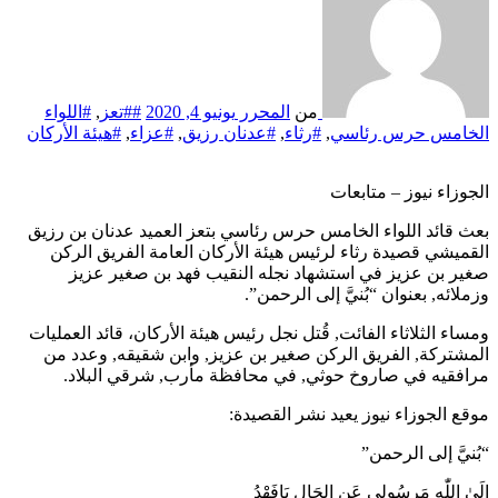
من
المحرر
يونيو 4, 2020
##تعز
,
#اللواء
الخامس حرس رئاسي
,
#رثاء
,
#عدنان رزيق
,
#عزاء
,
#هيئة الأركان
الجوزاء نيوز – متابعات
بعث قائد اللواء الخامس حرس رئاسي بتعز العميد عدنان بن رزيق
القميشي قصيدة رثاء لرئيس هيئة الأركان العامة الفريق الركن
صغير بن عزيز في استشهاد نجله النقيب فهد بن صغير عزيز
وزملائه, بعنوان “بُنيَّ إلى الرحمن”.
ومساء الثلاثاء الفائت, قُتل نجل رئيس هيئة الأركان، قائد العمليات
المشتركة, الفريق الركن صغير بن عزيز, وابن شقيقه, وعدد من
مرافقيه في صاروخ حوثي, في محافظة مأرب, شرقي البلاد.
موقع الجوزاء نيوز يعيد نشر القصيدة:
“بُنيَّ إلى الرحمن”
إلَىٰ اللّٰهِ مَرسُولِي عَنِ الحَالِ يَافَهْدُ