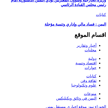
وزيرة الخارجية وشؤون المغتربين تؤدي اليمين الدستورية أمام
رئيس مجلس القيادة الرئاسي
كتابات
اليمن : فساد مالي وإداري وتنمية مؤجلة
اقسام الموقع
أخبار وتقارير
محليات
دولية
اقتصاد وتنمية
حوارات
كتابات
ثقافة وفن
علوم وتكنولوجيا
منوعات
اليمن في وثائق ويكيليكس
الجوزاء نيوز موقع اخباري مستقل يمني