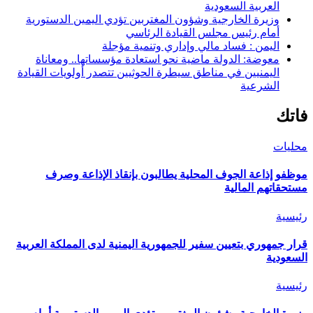
العربية السعودية
وزيرة الخارجية وشؤون المغتربين تؤدي اليمين الدستورية
أمام رئيس مجلس القيادة الرئاسي
اليمن : فساد مالي وإداري وتنمية مؤجلة
معوضة: الدولة ماضية نحو استعادة مؤسساتها.. ومعاناة
اليمنيين في مناطق سيطرة الحوثيين تتصدر أولويات القيادة
الشرعية
فاتك
محليات
موظفو إذاعة الجوف المحلية يطالبون بإنقاذ الإذاعة وصرف
مستحقاتهم المالية
رئيسية
قرار جمهوري بتعيين سفير للجمهورية اليمنية لدى المملكة العربية
السعودية
رئيسية