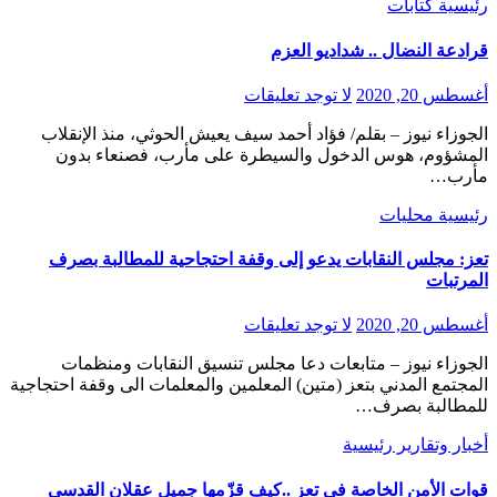
رئيسية
كتابات
قرادعة النضال .. شداديو العزم
أغسطس 20, 2020
لا توجد تعليقات
الجوزاء نيوز – بقلم/ فؤاد أحمد سيف يعيش الحوثي، منذ الإنقلاب
المشؤوم، هوس الدخول والسيطرة على مأرب، فصنعاء بدون
مأرب…
رئيسية
محليات
تعز: مجلس النقابات يدعو إلى وقفة احتجاحية للمطالبة بصرف
المرتبات
أغسطس 20, 2020
لا توجد تعليقات
الجوزاء نيوز – متابعات دعا مجلس تنسيق النقابات ومنظمات
المجتمع المدني بتعز (متين) المعلمين والمعلمات الى وقفة احتجاجية
للمطالبة بصرف…
أخبار وتقارير
رئيسية
قوات الأمن الخاصة في تعز ..كيف قزّمها جميل عقلان القدسي