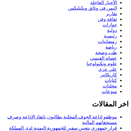
الأخبار العاجلة
اليمن في وثائق ويكيليكس
تقارير
ثقافة وفن
حوارات
دولية
رئيسية
رمضانيات
رياضة
طب وصحة
عصام القيسي
علوم وتكنولوجيا
علي عزي
كاريكاتير
كتابات
محليات
منوعات
اخر المقالات
موظفو إذاعة الجوف المحلية يطالبون بإنقاذ الإذاعة وصرف
مستحقاتهم المالية
قرار جمهوري بتعيين سفير للجمهورية اليمنية لدى المملكة