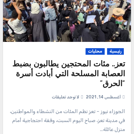
رئيسية
محليات
تعز.. مئات المحتجين يطالبون بضبط
العصابة المسلحة التي أبادت أسرة
“الحرق”
أغسطس 14, 2021
لا توجد تعليقات
الجوزاء نيوز – تعز نظم المئات من النشطاء والمواطنين،
في مدينة تعز، صباح اليوم السبت، وقفة احتجاجية أمام
منزل عائلة…