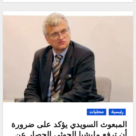
رئيسية
محليات
‏المبعوث السويدي يؤكد على ضرورة
أن ترفع مليشيا الحوثي الحصار ‎عن