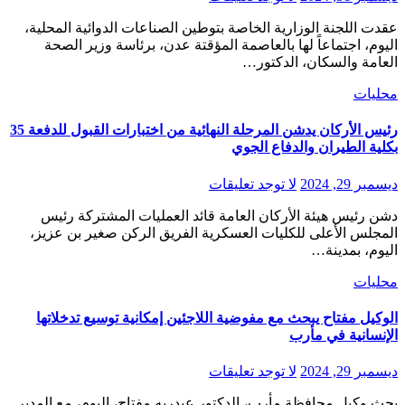
عقدت اللجنة الوزارية الخاصة بتوطين الصناعات الدوائية المحلية،
اليوم، اجتماعاً لها بالعاصمة المؤقتة عدن، برئاسة وزير الصحة
العامة والسكان، الدكتور…
محليات
رئيس الأركان يدشن المرحلة النهائية من اختبارات القبول للدفعة 35
بكلية الطيران والدفاع الجوي
ديسمبر 29, 2024
لا توجد تعليقات
دشن رئيس هيئة الأركان العامة قائد العمليات المشتركة رئيس
المجلس الأعلى للكليات العسكرية الفريق الركن صغير بن عزيز،
اليوم، بمدينة…
محليات
الوكيل مفتاح يبحث مع مفوضية اللاجئين إمكانية توسيع تدخلاتها
الإنسانية في مأرب
ديسمبر 29, 2024
لا توجد تعليقات
بحث وكيل محافظة مأرب، الدكتور عبدربه مفتاح، اليوم، مع المدير