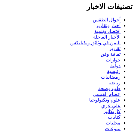
تصنيفات الاخبار
أحوال الطقس
أخبار وتقارير
اقتصاد وتنمية
الأخبار العاجلة
اليمن في وثائق ويكيليكس
تقارير
ثقافة وفن
حوارات
دولية
رئيسية
رمضانيات
رياضة
طب وصحة
عصام القيسي
علوم وتكنولوجيا
علي عزي
كاريكاتير
كتابات
محليات
منوعات