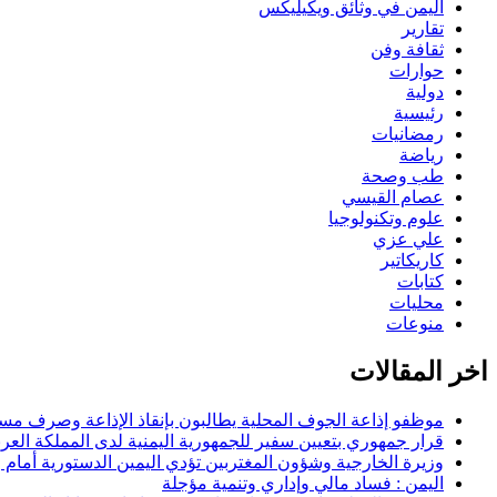
اليمن في وثائق ويكيليكس
تقارير
ثقافة وفن
حوارات
دولية
رئيسية
رمضانيات
رياضة
طب وصحة
عصام القيسي
علوم وتكنولوجيا
علي عزي
كاريكاتير
كتابات
محليات
منوعات
اخر المقالات
موظفو إذاعة الجوف المحلية يطالبون بإنقاذ الإذاعة وصرف مستح
قرار جمهوري بتعيين سفير للجمهورية اليمنية لدى المملكة العرب
وزيرة الخارجية وشؤون المغتربين تؤدي اليمين الدستورية أمام
اليمن : فساد مالي وإداري وتنمية مؤجلة