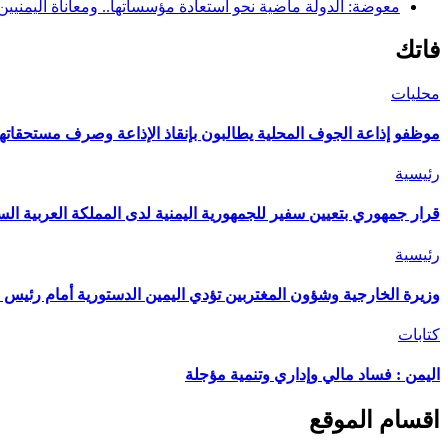
معوضة: الدولة ماضية نحو استعادة مؤسساتها.. ومعاناة اليمنيي
فاتك
محليات
موظفو إذاعة الجوف المحلية يطالبون بإنقاذ الإذاعة وصرف مستحقاتهم
رئيسية
قرار جمهوري بتعيين سفير للجمهورية اليمنية لدى المملكة العربية الس
رئيسية
وزيرة الخارجية وشؤون المغتربين تؤدي اليمين الدستورية أمام رئيس 
كتابات
اليمن : فساد مالي وإداري وتنمية مؤجلة
اقسام الموقع