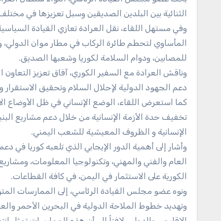
الثنائية بين البلدين الصديقين وسبل تعزيزها في مختلف
وفي مستهل اللقاء، نقل العرادة تعازي القيادة السياس
المأساوي لتحطم طائرة الركاب في مطار موان الدولي، و
للمصابين، ودوام السلامة لكوريا وشعبها الصديق.
وناقش العرادة مع السفير الكوري، آفاق تعزيز التعاون ا
دعم الجهود الدولية لإحلال السلام وتحقيق الاستقرار وإ
كما استعرض اللقاء، الوضع الإنساني في ظل الأوضاع الاس
تخفيف حدة الأزمة الإنسانية من خلال دعم مشاريع البني
الإنسانية و الظروف المعيشية للشعب اليمني.
وأشار إلى أهمية الدور الإيجابي الذي تلعبه كوريا في د
العام والفني والمهني، وتكنولوجيا المعلومات، ومشاريع
الكورية على الاستثمار في اليمن، في كافة القطاعات.
ونوه عضو مجلس القيادة الرئاسي، إلى الممارسات المتوا
وتهديد خطوط الملاحة الدولية في البحرين الأحمر والعربي
الإقليمي والدولي..لافتاً إلى أن هذه الممارسات تمثل انته