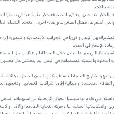
 المجالات.
ية والحكومة لجمهورية كورياالصديقة حكومةً وشعباً في ضحايا ال
الذي أسفر عن مقتل العشرات وإصابة آخرين.. متمنياً الشفاء الع
لمشترك بين اليمن و كوريا في الجوانب الاقتصادية والتنموية إلى 
عادة الإعمار في اليمن.
تثنائية التي تمر بها اليمن خلال المرحلة الراهنة ، وسبل المسا
ة التحتية والتنمية المستدامة في اليمن، بما ينعكس على تحسين 
عم برامج ومشاريع التنمية المستقبلية في اليمن لتشمل مجالات الت
 الطاقة المتجددة، وإمكانية إقامة شراكات اقتصادية، وتشجيع ال
صلة التي تقوم بها مليشيا الحوثي الإرهابية في استهداف السفن ا
، وانعكاساتها السلبية على حركة التجارة العالمية والأمن والاست
اكاً صارخاً للقوانين الدولية، وتستدعي موقفاً دولياً للتعامل مع تل