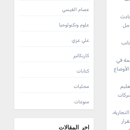
عصام القيسي
حادث
علوم وتكنولوجيا
اجل
علي عزي
جانب
كاريكاتير
همة في
الأوضاع
كتابات
عليم
محليات
شركات
منوعات
لتجارية،
قرار
اخر المقالات
ك