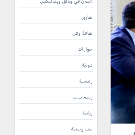
اليمن في وثائق ويكيليكس
تقارير
ثقافة وفن
حوارات
دولية
رئيسية
رمضانيات
رياضة
طب وصحة