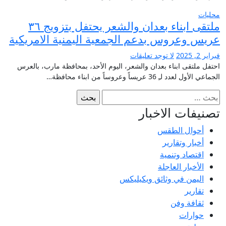
محليات
ملتقى ابناء بعدان والشعر يحتفل بتزويج ٣٦
عريس وعروس بدعم الجمعية اليمنية الامريكية
فبراير 2, 2025
لا توجد تعليقات
احتفل ملتقى ابناء بعدان والشعر، اليوم الأحد، بمحافظة مارب، بالعرس
الجماعي الأول لعدد لـِ 36 عريساً وعروساً من ابناء محافظة…
البحث
عن:
تصنيفات الاخبار
أحوال الطقس
أخبار وتقارير
اقتصاد وتنمية
الأخبار العاجلة
اليمن في وثائق ويكيليكس
تقارير
ثقافة وفن
حوارات