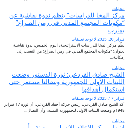
محليات
مركز المخا للدراسات” ينظم ندوة نقاشية عن
“مكونات المجتمع المدني في زمن الصراع”
بمأرب
فبراير 20, 2025
لا توجد تعليقات
نظّم مركز المخا للدراسات الاستراتيجية، اليوم الخميس، ندوة نقاشية
بعنوان: “مكونات المجتمع المدني في زمن الصراع: من التغييب إلى
إمكانية…
محليات
الشيخ صادق القردعي: ثورة الدستور وضعت
اللبنات الأولى للجمهورية ونضالنا مستمر حتى
استكمال أهدافها
فبراير 17, 2025
لا توجد تعليقات
أكد الشيخ صادق القردعي، رئيس حركة أحفاد القردعي، أن ثورة 17 فبراير
1948م وضعت اللبنات الأولى للجمهورية اليمنية، وأن النضال…
محليات
إشهار مركز الإعلام الإنساني بمدينة مأرب