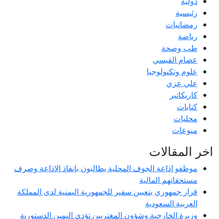
دولية
رئيسية
رمضانيات
رياضة
طب وصحة
عصام القيسي
علوم وتكنولوجيا
علي عزي
كاريكاتير
كتابات
محليات
منوعات
اخر المقالات
موظفو إذاعة الجوف المحلية يطالبون بإنقاذ الإذاعة وصرف
مستحقاتهم المالية
قرار جمهوري بتعيين سفير للجمهورية اليمنية لدى المملكة
العربية السعودية
وزيرة الخارجية وشؤون المغتربين تؤدي اليمين الدستورية