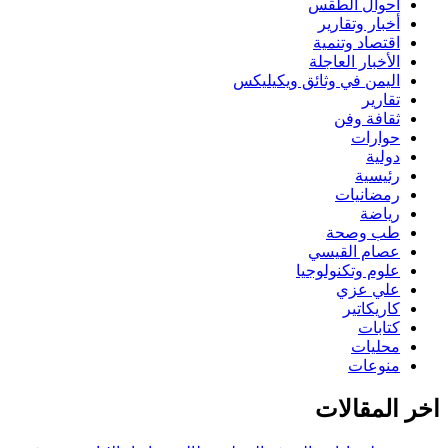
أحوال الطقس
أخبار وتقارير
اقتصاد وتنمية
الأخبار العاجلة
اليمن في وثائق ويكيليكس
تقارير
ثقافة وفن
حوارات
دولية
رئيسية
رمضانيات
رياضة
طب وصحة
عصام القيسي
علوم وتكنولوجيا
علي عزي
كاريكاتير
كتابات
محليات
منوعات
اخر المقالات