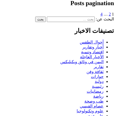
Posts pagination
4
…
2
1
البحث عن:
تصنيفات الاخبار
أحوال الطقس
أخبار وتقارير
اقتصاد وتنمية
الأخبار العاجلة
اليمن في وثائق ويكيليكس
تقارير
ثقافة وفن
حوارات
دولية
رئيسية
رمضانيات
رياضة
طب وصحة
عصام القيسي
علوم وتكنولوجيا
علي عزي