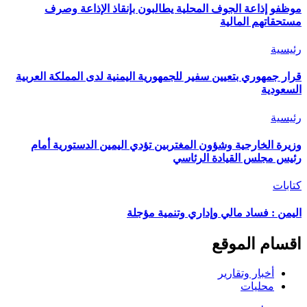
موظفو إذاعة الجوف المحلية يطالبون بإنقاذ الإذاعة وصرف
مستحقاتهم المالية
رئيسية
قرار جمهوري بتعيين سفير للجمهورية اليمنية لدى المملكة العربية
السعودية
رئيسية
وزيرة الخارجية وشؤون المغتربين تؤدي اليمين الدستورية أمام
رئيس مجلس القيادة الرئاسي
كتابات
اليمن : فساد مالي وإداري وتنمية مؤجلة
اقسام الموقع
أخبار وتقارير
محليات