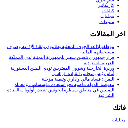
كاريكاتير
كتابات
محليات
منوعات
اخر المقالات
موظفو إذاعة الجوف المحلية يطالبون بإنقاذ الإذاعة وصرف
مستحقاتهم المالية
قرار جمهوري بتعيين سفير للجمهورية اليمنية لدى المملكة
العربية السعودية
وزيرة الخارجية وشؤون المغتربين تؤدي اليمين الدستورية
أمام رئيس مجلس القيادة الرئاسي
اليمن : فساد مالي وإداري وتنمية مؤجلة
معوضة: الدولة ماضية نحو استعادة مؤسساتها.. ومعاناة
اليمنيين في مناطق سيطرة الحوثيين تتصدر أولويات القيادة
الشرعية
فاتك
محليات