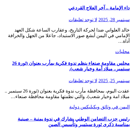
داء الإمامة .. آخر العلاج القردعي
سبتمبر 28, 2025
لا توجد تعليقات
خالد العلواني ضدا لحركة التاريخ، وعقارب الساعة شكل العهد
الإمامي في اليمن أبشع صور الاستبداد، جاعلا من الجهل والخرافة
أداة…
محليات
مجلس مقاومة صنعاء ينظم ندوة فكرية بمأرب بعنوان (ثورة 26
سبتمبر.. ميلاد أمة وخيار شعب).
سبتمبر 25, 2025
لا توجد تعليقات
عقدت اليوم، بمحافظة مأرب ندوة فكرية بعنوان (ثورة 26 سبتمبر ..
ميلاد امة وخيار شعب)، والتي نظمتها مقاومة محافظة صنعاء…
اليمن في وثائق ويكيليكس
دولية
رئيس حزب التضامن الوطني يشارك في ندوة يمنية – صينية
بمناسبة ذكرى ثورة سبتمبر وتأسيس الصين