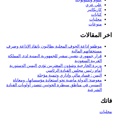
علي عزي
كاريكاتير
كتابات
محليات
منوعات
اخر المقالات
موظفو إذاعة الجوف المحلية يطالبون بإنقاذ الإذاعة وصرف
مستحقاتهم المالية
قرار جمهوري بتعيين سفير للجمهورية اليمنية لدى المملكة
العربية السعودية
وزيرة الخارجية وشؤون المغتربين تؤدي اليمين الدستورية
أمام رئيس مجلس القيادة الرئاسي
اليمن : فساد مالي وإداري وتنمية مؤجلة
معوضة: الدولة ماضية نحو استعادة مؤسساتها.. ومعاناة
اليمنيين في مناطق سيطرة الحوثيين تتصدر أولويات القيادة
الشرعية
فاتك
محليات