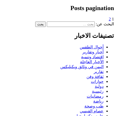
Posts pagination
2
1
البحث عن:
تصنيفات الاخبار
أحوال الطقس
أخبار وتقارير
اقتصاد وتنمية
الأخبار العاجلة
اليمن في وثائق ويكيليكس
تقارير
ثقافة وفن
حوارات
دولية
رئيسية
رمضانيات
رياضة
طب وصحة
عصام القيسي
علوم وتكنولوجيا