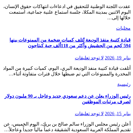
عقدت اللجنة الوطنية للتحقيق في ادعاءات انتهاكات حقوق الإنسان،
اليوم الاثنين بمدينة المكلا، جلسة استماع علنية جماعية، استمعت
خلالها إلى…
محليات
قيادة كتيبة منفذ الوديعة تُتلف كميات ضخمة من الممنوعات بينها
594 كجم من الحشيش وأكثر من 118ألف حبة كبتاجون
يناير 19, 2026
لا توجد تعليقات
أتلفت قيادة كتيبة منفذ الوديعة البري، اليوم، كميات كبيرة من المواد
المخدرة والممنوعات التي تم ضبطها خلال فترات متفاوتة أثناء…
رئيسية
رئيس الوزراء يعلن عن دعم سعودي جديد وعاجل بـ 90 مليون دولار
لصرف مرتبات الموظفين
يناير 15, 2026
لا توجد تعليقات
أعلن رئيس مجلس الوزراء سالم صالح بن بريك، اليوم الخميس، عن
تقديم المملكة العربية السعودية الشقيقة دعماً مالياً جديداً وعاجلاً…