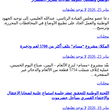
يناير 25, 2026
لا توجد تعليقات
دعا عضو مجلس القيادة الرئاسي، عبدالله العليمي، إلى توحيد الجهود
الوطنية والعمل الجاد على تطبيع الأوضاع في المحافظات المحررة،
وترسيخ…
محليات
المكلا: مشروع “مسام” يتلف أكثر من 5700 لغم وذخيرة
يناير 23, 2026
لا توجد تعليقات
نفّذ مشروع «مسام» لنزع الألغام – اليمن، صباح اليوم الخميس،
عملية إتلاف شملت 5754 قطعة من الألغام والذخائر غير
المنفجرة…
محليات
اللجنة الوطنية للتحقيق تعقد جلسة استماع علنية لضحايا الاعتقال
والاختفاء القسري بساحل حضرموت
يناير 19, 2026
لا توجد تعليقات