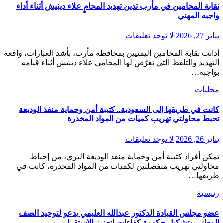
نقابة المحامين في مأرب تدين تهديد المحامٍ علاء دينيش أثناء أداء
واجبه المهني
يناير 27, 2026
لا توجد تعليقات
أدانت نقابة المحامين اليمنيين بمحافظة مأرب، بأشد العبارات، واقعة
التهديد والتلفظ التي تعرّض لها المحامي علاء دينيش أثناء قيامه
بواجبه…
محليات
كانت في طريقها إلى السعودية.. كتيبة أمن وحماية منفذ الوديعة
تحبط محاولتي تهريب كميات من المواد المخدرة
يناير 26, 2026
لا توجد تعليقات
تمكن أفراد كتيبة أمن وحماية منفذ الوديعة البري، من إحباط
محاولتي تهريب منفصلتين لكميات من المواد المخدرة، كانت في
طريقها…
رئيسية
عضو مجلس القيادة الدكتور عبدالله العليمي يدعو لتوحيد الصف
الوطني وتشكيل حكومة كفاءات لتعزيز الاستقرار