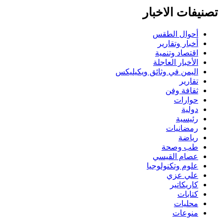
تصنيفات الاخبار
أحوال الطقس
أخبار وتقارير
اقتصاد وتنمية
الأخبار العاجلة
اليمن في وثائق ويكيليكس
تقارير
ثقافة وفن
حوارات
دولية
رئيسية
رمضانيات
رياضة
طب وصحة
عصام القيسي
علوم وتكنولوجيا
علي عزي
كاريكاتير
كتابات
محليات
منوعات