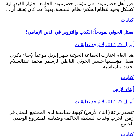
قرر أهل حضرموت، في مؤتمر حضرموت الجامع، اختيار الفيدرالية
كشكل وحيد لنظام الحكم/ نظام السلطة، بديلاً عما كان يُعتقد أن…
كتابات
مقتل الحوثي نموذجاً: الكذب والتزوير في الدين الإمامي!
أبريل 25, 2017
لا توجد تعليقات
هذا العام اختارت الجماعة الحوثية شهر إبريل موعداً لإحياء ذكرى
مقتل مؤسسها حسين الحوثي. الناطق الرسمي محمد عبدالسلام
تحدث بالمناسبة…
كتابات
أبناء الأرض
أبريل 25, 2017
لا توجد تعليقات
تتصدر نزعة ( أبناء الأرض) كهوية سياسية لدى المجتمع اليمني في
زمن الحرب وغياب السلطة الحاكمه وضبابية المشروع الوطني
الجامع…
كتابات