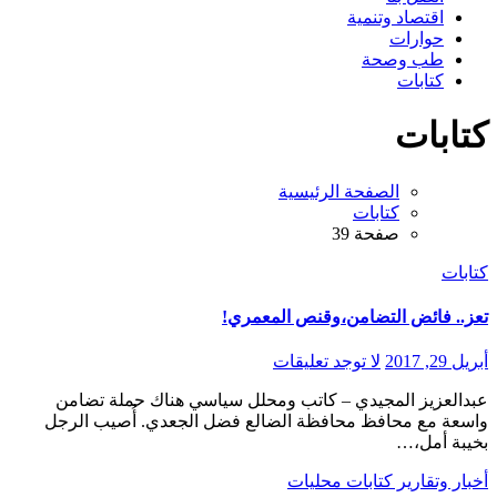
اقتصاد وتنمية
حوارات
طب وصحة
كتابات
كتابات
الصفحة الرئيسية
كتابات
صفحة 39
كتابات
تعز.. فائض التضامن،وقنص المعمري!
أبريل 29, 2017
لا توجد تعليقات
عبدالعزيز المجيدي – كاتب ومحلل سياسي هناك حملة تضامن
واسعة مع محافظ محافظة الضالع فضل الجعدي. أُصيب الرجل
بخيبة أمل،…
أخبار وتقارير
كتابات
محليات