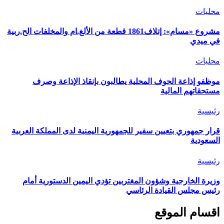
محليات
مشروع «مسام»: إتلاف1861 قطعة من الألغ.ام والمخلفات الح.ربية
في ميدي
محليات
موظفو إذاعة الجوف المحلية يطالبون بإنقاذ الإذاعة وصرف
مستحقاتهم المالية
رئيسية
قرار جمهوري بتعيين سفير للجمهورية اليمنية لدى المملكة العربية
السعودية
رئيسية
وزيرة الخارجية وشؤون المغتربين تؤدي اليمين الدستورية أمام
رئيس مجلس القيادة الرئاسي
اقسام الموقع