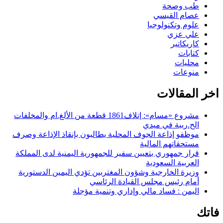
طب وصحة
عصام القيسي
علوم وتكنولوجيا
علي عزي
كاريكاتير
كتابات
محليات
منوعات
اخر المقالات
مشروع «مسام»: إتلاف1861 قطعة من الألغ.ام والمخلفات
الح.ربية في ميدي
موظفو إذاعة الجوف المحلية يطالبون بإنقاذ الإذاعة وصرف
مستحقاتهم المالية
قرار جمهوري بتعيين سفير للجمهورية اليمنية لدى المملكة
العربية السعودية
وزيرة الخارجية وشؤون المغتربين تؤدي اليمين الدستورية
أمام رئيس مجلس القيادة الرئاسي
اليمن : فساد مالي وإداري وتنمية مؤجلة
فاتك