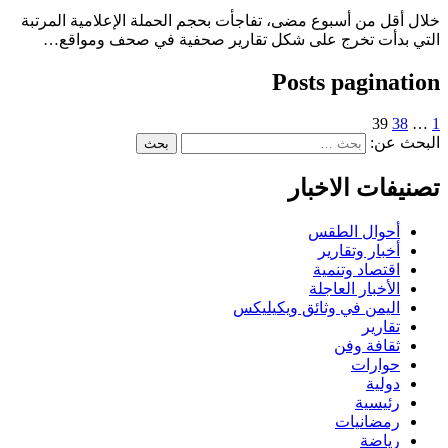
خلال أقل من أسبوع مضى، تفاجأت بحجم الحملة الإعلامية المرتبة
التي بدأت تخرج على شكل تقارير صحفية في صحف ومواقع…
Posts pagination
39
38
…
1
البحث عن:
تصنيفات الاخبار
أحوال الطقس
أخبار وتقارير
اقتصاد وتنمية
الأخبار العاجلة
اليمن في وثائق ويكيليكس
تقارير
ثقافة وفن
حوارات
دولية
رئيسية
رمضانيات
رياضة