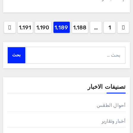
Posts
1٬191
1٬190
1٬189
1٬188
…
1
pagination
البحث
عن:
تصنيفات الاخبار
أحوال الطقس
أخبار وتقارير