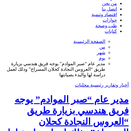
من نحن
اتصل بنا
اقتصاد وتنمية
حوارات
طب وصحة
كتابات
الصفحة الرئيسية
س
شهر
يوم
مدير عام “صبر الموادم” يوجه فريق هندسي بزيارة
طريق “العروس النجادة كحلان المسراخ” وذلك لعمل
دراسة لها والبدء بصيانتها
أخبار وتقارير
رئيسية
محليات
مدير عام “صبر الموادم” يوجه
فريق هندسي بزيارة طريق
“العروس النجادة كحلان