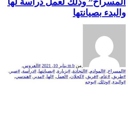
المسراخ” وذلك لعمل دراسة لها
والبدء بصيانتها
من
m b
يناير 10, 2021
#العروس
,
#المسراخ
,
#الموادم
,
#النجادة
,
#بزيارة
,
#بصيانتها
,
#دراسة
,
#صبر
,
#طريق
,
#عام
,
#فريق
,
#كحلان
,
#لعمل
,
#لها
,
#مدير
,
#هندسي
,
#والبدء
,
#وذلك
,
#يوجه