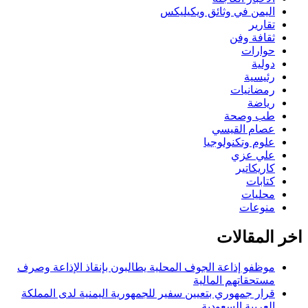
اليمن في وثائق ويكيليكس
تقارير
ثقافة وفن
حوارات
دولية
رئيسية
رمضانيات
رياضة
طب وصحة
عصام القيسي
علوم وتكنولوجيا
علي عزي
كاريكاتير
كتابات
محليات
منوعات
اخر المقالات
موظفو إذاعة الجوف المحلية يطالبون بإنقاذ الإذاعة وصرف
مستحقاتهم المالية
قرار جمهوري بتعيين سفير للجمهورية اليمنية لدى المملكة
العربية السعودية