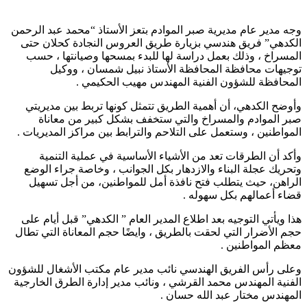
وجه مدير عام مديرية صبر الموادم بتعز الأستاذ “محمد عبد الرحمن
الكدهي” فريق هندسي بزيارة طريق العروس النجادة كحلان حتى
المسراخ ، وذلك بعمل دراسة لها للبدء بمسحها وصيانتها ، حسب
توجيهات محافظة المحافظة الأستاذ نبيل شمسان ، ووكيل
المحافظة للشؤون الفنية المهندس مهيب الحكيمي .
وأوضح الكدهي، أن أهمية الطريق تتمثل كونها تربط بين مديريتي
صبر الموادم والمسراخ والتي ستخفف بشكل كبير من معاناة
المواطنين ، وستعمل على التلاحم والترابط بين مراكز المديريات .
وأكد أن الطرقات تعد من الأشياء الأساسية في عملية التنمية
وتحريك عجلة البناء والازدهار بكل الجوانب ، وخاصة جراء الوضع
الراهن، حيث يتطلب فتح نافذة أمل للمواطنين، من أجل تسهيل
قضاء أعمالهم بكل سهوله .
هذا ويأتي التوجيه بعد اطلاع المدير العام ” الكدهي” قبل أيام على
حجم الأضرار التي لحقت بالطريق ، وايضًا حجم المعاناة التي تطال
معظم المواطنين .
وعلى رأس الفريق الهندسي نائب مدير عام مكتب الأشغال للشؤون
الفنية المهندس محمد القرشي ، ونائب مدير إدارة الطرق الخارجية
المهندس مختار عبد الله حسان .