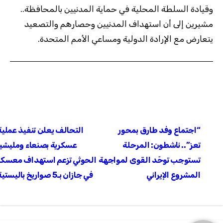
وقيادة السلطة المحلية في حماية المدنيين بالمحافظة..
مشيرين إلى أن استهداف المدنيين وحصارهم والتصعيد
يتعارض مع الإرادة الدولية ومساعي الأمم المتحدة.
تصفّح
“اجتماع وفد طارق بمحور
التحالف يعلن تنفيذ عملية
المقالات
تعز”.. ناشطون: المرحلة
عسكرية بصنعاء ومليشيا
تستوجب توحّد القوى لمواجهة
الحوثي تزعم استهداف معسكر
المشروع الإيراني
في جازان بـ5 صواريخ باليستية