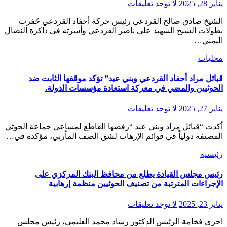
يناير 28, 2025
لا توجد تعليقات
الشيخ صادق صالح القردعي رئيس حركة أحفاد القردعي حُفرت
بطولات الشيخ الشهيد علي ناصر القردعي وأسرته في ذاكرة النضال
اليمني…
محليات
قبائل مراد أحفاد القردعي وبني عبد” تؤكد موقفها الثابت ضد
الحوثيين والمضي في معركة استعادة مؤسسات الدولة.
يناير 27, 2025
لا توجد تعليقات
أكدت “قبائل مراد وبني عبد “رفضها القاطع لمساعي جماعة الحوثي
المصنفة دولياً في قوائم الإرهاب لشق الصف المأربي، مؤكدة في…
رئيسية
رئيس مجلس القيادة يطلع من محافظ البنك المركزي على
الإجراءات المترتبة من تصنيف الحوثيين منظمة إرهابية
يناير 23, 2025
لا توجد تعليقات
اجرى فخامة الرئيس الدكتور رشاد محمد العليمي، رئيس مجلس