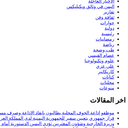
الأخبار العاجلة
اليمن في وثائق ويكيليكس
تقارير
ثقافة وفن
حوارات
دولية
رئيسية
رمضانيات
رياضة
طب وصحة
عصام القيسي
علوم وتكنولوجيا
علي عزي
كاريكاتير
كتابات
محليات
منوعات
اخر المقالات
موظفو إذاعة الجوف المحلية يطالبون بإنقاذ الإذاعة وصرف مستح
قرار جمهوري بتعيين سفير للجمهورية اليمنية لدى المملكة العرب
وزيرة الخارجية وشؤون المغتربين تؤدي اليمين الدستورية أمام