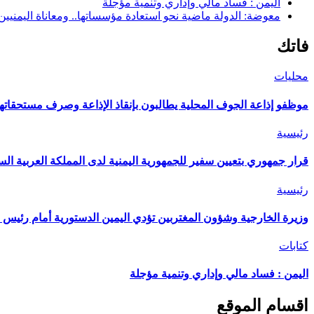
اليمن : فساد مالي وإداري وتنمية مؤجلة
معوضة: الدولة ماضية نحو استعادة مؤسساتها.. ومعاناة اليمنيي
فاتك
محليات
موظفو إذاعة الجوف المحلية يطالبون بإنقاذ الإذاعة وصرف مستحقاتهم
رئيسية
قرار جمهوري بتعيين سفير للجمهورية اليمنية لدى المملكة العربية الس
رئيسية
وزيرة الخارجية وشؤون المغتربين تؤدي اليمين الدستورية أمام رئيس 
كتابات
اليمن : فساد مالي وإداري وتنمية مؤجلة
اقسام الموقع