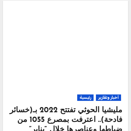
أخبار وتقارير
رئيسية
مليشيا الحوثي تفتتح 2022 بـ(خسائر
فادحة).. اعترفت بمصرع 1055 من
ضباطها وعناصرها خلال “يناير”