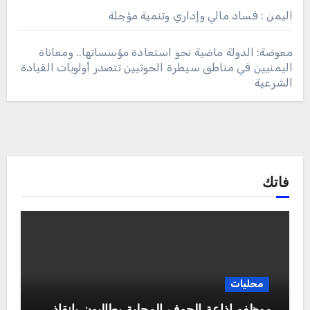
اليمن : فساد مالي وإداري وتنمية مؤجلة
معوضة: الدولة ماضية نحو استعادة مؤسساتها.. ومعاناة
اليمنيين في مناطق سيطرة الحوثيين تتصدر أولويات القيادة
الشرعية
فاتك
محليات