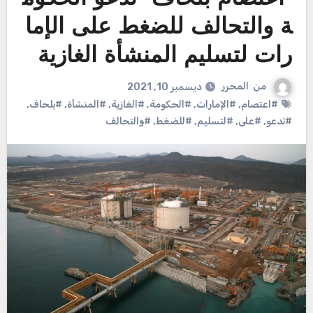
ة والتحالف للضغط على الإما
رات لتسليم المنشأة الغازية
من
المحرر
ديسمبر 10, 2021
#اعتصام
,
#الإمارات
,
#الحكومة
,
#الغازية
,
#المنشأة
,
#بلحاف
,
#تدعو
,
#على
,
#لتسليم
,
#للضغط
,
#والتحالف