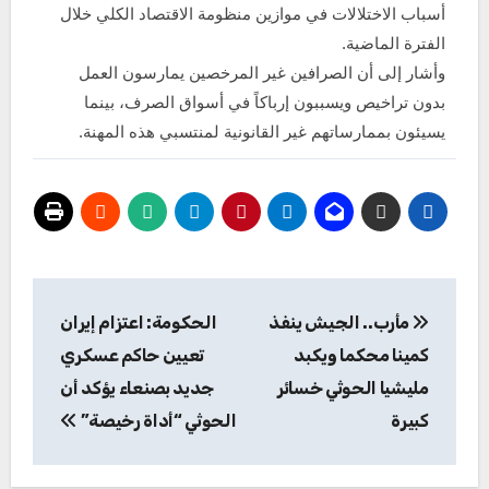
أسباب الاختلالات في موازين منظومة الاقتصاد الكلي خلال
الفترة الماضية.
وأشار إلى أن الصرافين غير المرخصين يمارسون العمل
بدون تراخيص ويسببون إرباكاً في أسواق الصرف، بينما
يسيئون بممارساتهم غير القانونية لمنتسبي هذه المهنة.
تصفّح
مأرب.. الجيش ينفذ
الحكومة: اعتزام إيران
المقالات
كمينا محكما ويكبد
تعيين حاكم عسكري
مليشيا الحوثي خسائر
جديد بصنعاء يؤكد أن
كبيرة
الحوثي “أداة رخيصة”