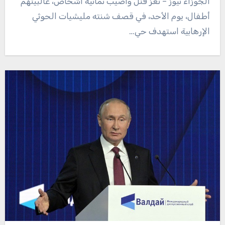
الجوزاء نيوز – تعز قُتل وأصيب ثمانية أشخاص، غالبيتهم
أطفال، يوم الأحد، في قصف شنته مليشيات الحوثي
الإرهابية استهدف حي…